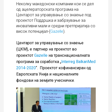
Неколку македонски компании кои се дел
од ацелераторската програма на
Центарот за управување со знаење под
проектот Поддршка и забрзување за
иновативни мали и средни претпријатија со
висок потенцијал-(
Gazelle
).
Центарот за управување со знаење
(ЦКМ), е партнер на проектот во
проектот
Gazellе
на транснационалната
програма за соработка „
Interreg BalkanMed
2014-2020
“. Проектот кофинансиран од
Европската Унија и националните
фондови на земјите учеснички.