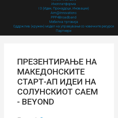
Иноплатформа
I 3 (Идеи, Пронајдоци, Иновации)
Aim@Innovations
PPP4Broadband
Мобилна трговија
Оддржлив (кружен) модел на управување со човечките ресурси
Партнери
ПРЕЗЕНТИРАЊЕ НА
МАКЕДОНСКИТЕ
СТАРТ-АП ИДЕИ НА
СОЛУНСКИОТ САЕМ
- BEYOND