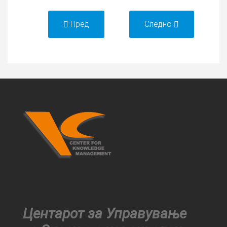
Пред
Следно
Центарот за Управување