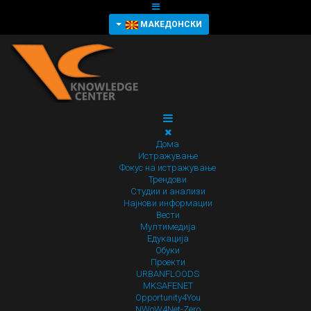
МАКЕДОНСКИ
Дома
Истражување
Фокус на истражување
Трендови
Студии и анализи
Најнови информации
Вести
Мултимедија
Едукација
Обуки
Проекти
URBANFLOODS
MKSAFENET
Opportunity4You
NWoW4Net-Zero