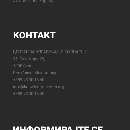
Југо-источна Европа.
КОНТАКТ
ЦЕНТАР ЗА УПРАВУВАЊЕ СО ЗНАЕЊЕ
11. Октомври 25,
1000 Скопје,
Република Македонија
+389 78 30 15 40
info@knowledge-center.org
+389 78 30 15 40
ИНФОРМИРАЈТЕ
СЕ