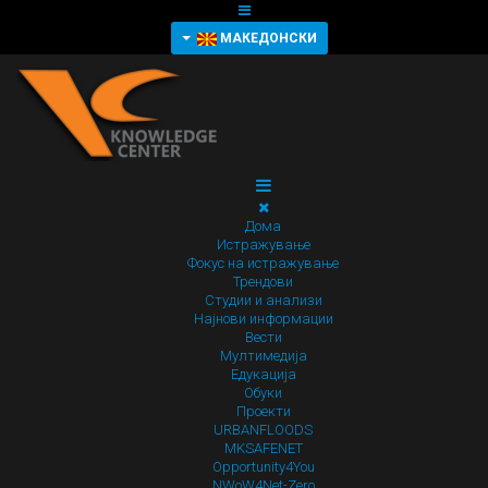
МАКЕДОНСКИ
Дома
Истражување
Фокус на истражување
Трендови
Студии и анализи
Најнови информации
Вести
Мултимедија
Едукација
Обуки
Проекти
URBANFLOODS
MKSAFENET
Opportunity4You
NWoW4Net-Zero