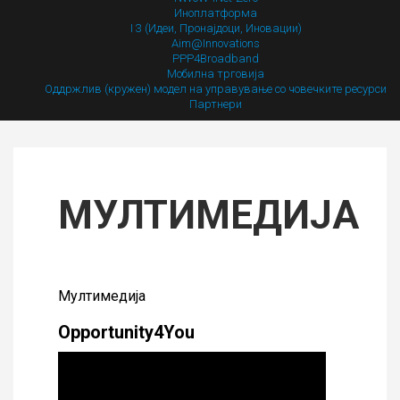
Иноплатформа
I 3 (Идеи, Пронајдоци, Иновации)
Aim@Innovations
PPP4Broadband
Мобилна трговија
Оддржлив (кружен) модел на управување со човечките ресурси
Партнери
МУЛТИМЕДИЈА
Мултимедија
Opportunity4You