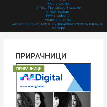
Иноплатформа
I 3 (Идеи, Пронајдоци, Иновации)
Aim@Innovations
PPP4Broadband
Мобилна трговија
Оддржлив (кружен) модел на управување со човечките ресурси
Партнери
ПРИРАЧНИЦИ
ПРИРАЧНИЦИ