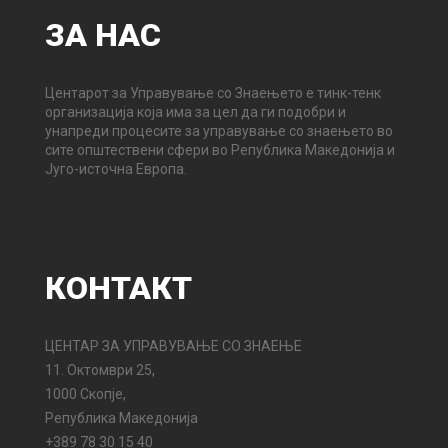
ЗА
НАС
Центарот за Управување со Знаењето е тинк-тенк
организација која има за цел да ги подобри и
унапреди процесите за управување со знаењето во
сите општествени сфери во Република Македонија и
Југо-источна Европа.
КОНТАКТ
ЦЕНТАР ЗА УПРАВУВАЊЕ СО ЗНАЕЊЕ
11. Октомври 25,
1000 Скопје,
Република Македонија
+389 78 30 15 40