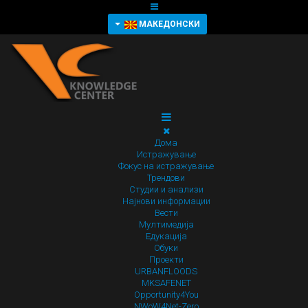
МАКЕДОНСКИ
Дома
Истражување
Фокус на истражување
Трендови
Студии и анализи
Најнови информации
Вести
Мултимедија
Едукација
Обуки
Проекти
URBANFLOODS
MKSAFENET
Opportunity4You
NWoW4Net-Zero