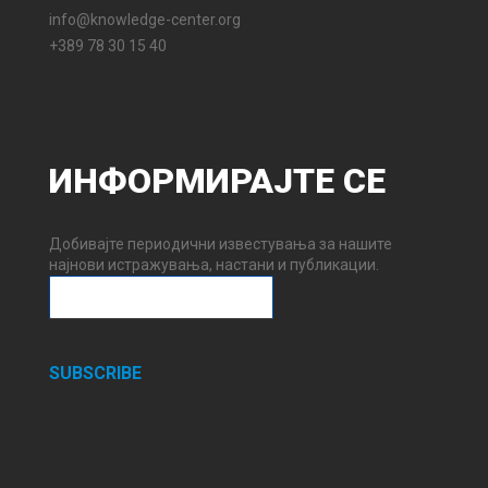
info@knowledge-center.org
+389 78 30 15 40
ИНФОРМИРАЈТЕ
СЕ
Добивајте периодични известувања за нашите
најнови истражувања, настани и публикации.
SUBSCRIBE