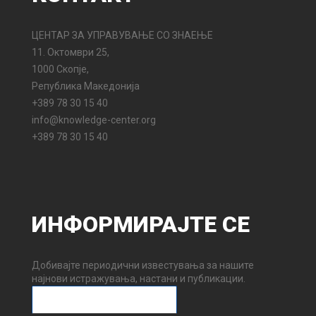
ЦЕНТАР ЗА УПРАВУВАЊЕ СО ЗНАЕЊЕ
11. Октомври 25,
1000 Скопје,
Република Македонија
+389 78 30 15 40
info@knowledge-center.org
+389 78 30 15 40
ИНФОРМИРАЈТЕ
СЕ
Добивајте периодични известувања за нашите
најнови истражувања, настани и публикации.