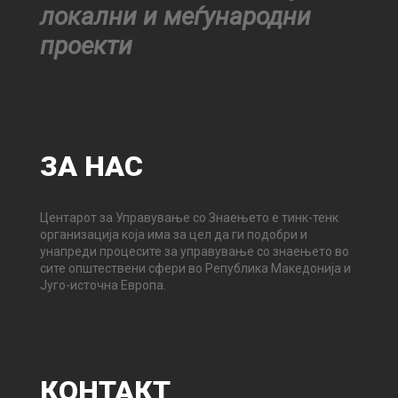
локални и меѓународни
проекти
ЗА
НАС
Центарот за Управување со Знаењето е тинк-тенк
организација која има за цел да ги подобри и
унапреди процесите за управување со знаењето во
сите општествени сфери во Република Македонија и
Југо-источна Европа.
КОНТАКТ