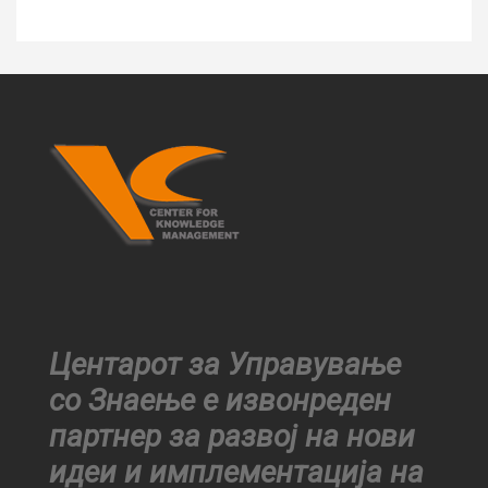
Центарот за Управување
со Знаење е извонреден
партнер за развој на нови
идеи и имплементација на