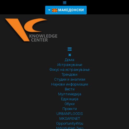
МАКЕДОНСКИ
Дома
Истражување
Фокус на истражување
Трендови
Студии и анализи
Најнови информации
Вести
Мултимедија
Едукација
Обуки
Проекти
URBANFLOODS
MKSAFENET
Opportunity4You
NWoW4Net-Zero