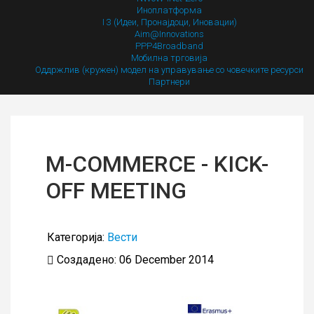
Иноплатформа
I 3 (Идеи, Пронајдоци, Иновации)
Aim@Innovations
PPP4Broadband
Мобилна трговија
Оддржлив (кружен) модел на управување со човечките ресурси
Партнери
M-COMMERCE - KICK-
OFF MEETING
Категорија:
Вести
Создадено: 06 December 2014