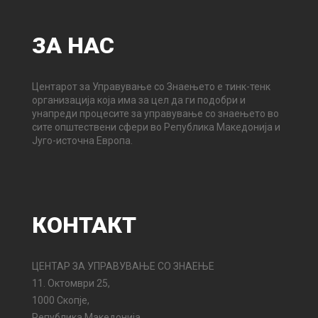
ЗА
НАС
Центарот за Управување со Знаењето е тинк-тенк
организација која има за цел да ги подобри и
унапреди процесите за управување со знаењето во
сите општествени сфери во Република Македонија и
Југо-источна Европа.
КОНТАКТ
ЦЕНТАР ЗА УПРАВУВАЊЕ СО ЗНАЕЊЕ
11. Октомври 25,
1000 Скопје,
Република Македонија