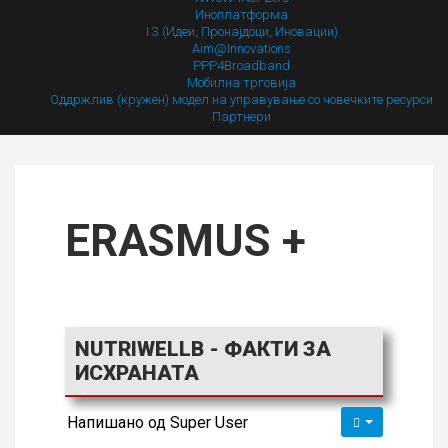
Иноплатформа
I 3 (Идеи, Пронајдоци, Иновации)
Aim@Innovations
PPP4Broadband
Мобилна трговија
Оддржлив (кружен) модел на управување со човечките ресурси
Партнери
ERASMUS +
NUTRIWELLB - ФАКТИ ЗА
ИСХРАНАТА
Напишано од
Super User