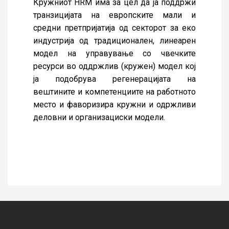
Кружниот HRM има за цел да ја поддржи
транзицијата на европските мали и
средни претпријатија од секторот за еко
индустрија од традиционален, линеарен
модел на управување со чвечките
ресурси во оддржлив (кружен) модел кој
ја подобрува регенерацијата на
вештините и компетенциите на работното
место и фаворизира кружни и одржливи
деловни и организациски модели.