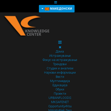
МАКЕДОНСКИ
Дома
Истражување
Фокус на истражување
Трендови
Студии и анализи
Најнови информации
Вести
Мултимедија
Едукација
Обуки
Проекти
URBANFLOODS
MKSAFENET
Opportunity4You
NWoW4Net-Zero