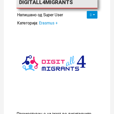
DIGITALL4MIGRANTS
Напишано од
Super User
Категорија:
Erasmus +
Премостување на јазот во дигиталните